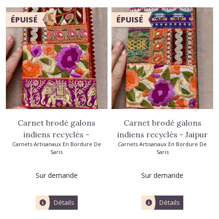
ÉPUISÉ
ÉPUISÉ
Carnet brodé galons
Carnet brodé galons
indiens recyclés -
indiens recyclés - Jaipur
Carnets Artisanaux En Bordure De
Carnets Artisanaux En Bordure De
Ranakpur
Saris
Saris
Sur demande
Sur demande
Détails
Détails