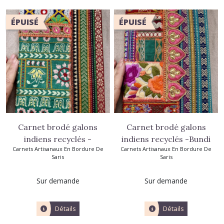
ÉPUISÉ
ÉPUISÉ
Carnet brodé galons
Carnet brodé galons
indiens recyclés -
indiens recyclés -Bundi
Carnets Artisanaux En Bordure De
Carnets Artisanaux En Bordure De
Jodhpur
Saris
Saris
Sur demande
Sur demande
Détails
Détails