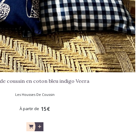
de coussin en coton bleu indigo Veera
Les Housses De Coussin
15
€
À partir de