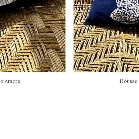
igo Amera
Housse 