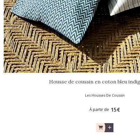
Housse de coussin en coton bleu ind
Les Housses De Coussin
15
€
À partir de