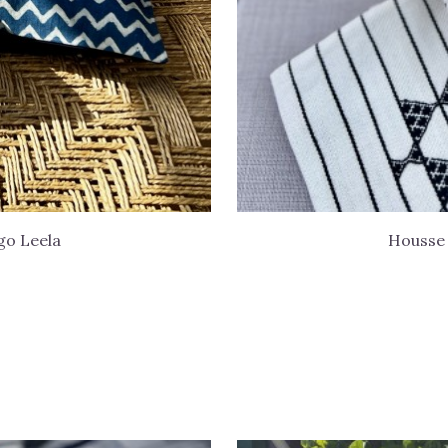
go Leela
Housse 