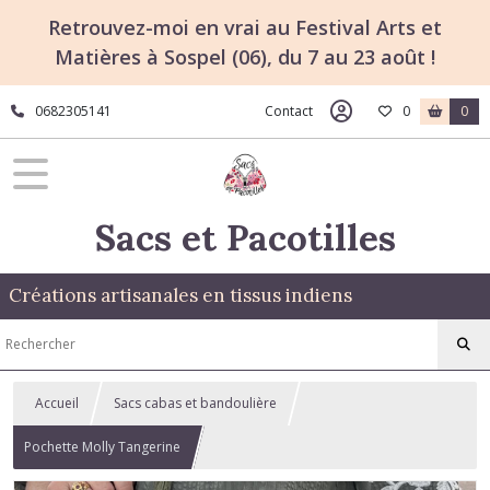
Retrouvez-moi en vrai au Festival Arts et
Matières à Sospel (06), du 7 au 23 août !
0682305141
Contact
0
0
Sacs et Pacotilles
Créations artisanales en tissus indiens
Accueil
Sacs cabas et bandoulière
Pochette Molly Tangerine