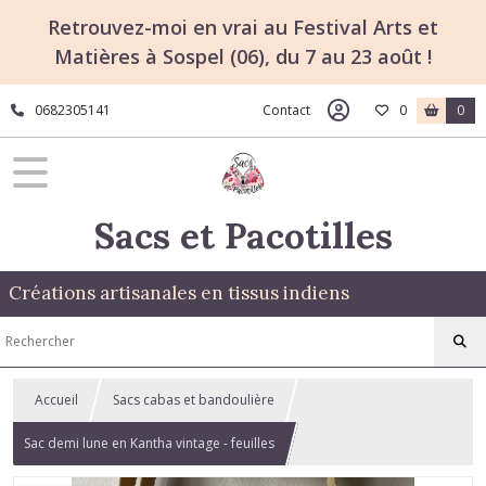
Retrouvez-moi en vrai au Festival Arts et
Matières à Sospel (06), du 7 au 23 août !
0682305141
Contact
0
0
Sacs et Pacotilles
Créations artisanales en tissus indiens
Accueil
Sacs cabas et bandoulière
Sac demi lune en Kantha vintage - feuilles